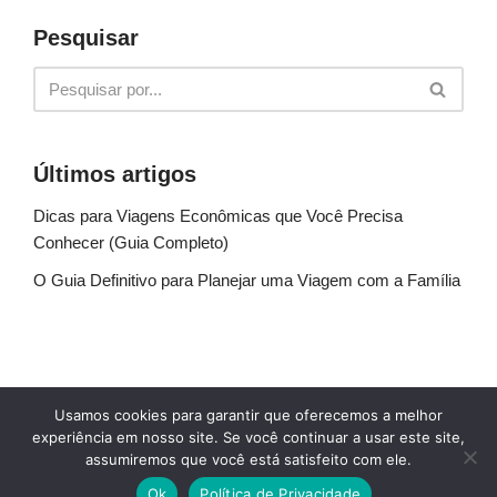
Pesquisar
Últimos artigos
Dicas para Viagens Econômicas que Você Precisa
Conhecer (Guia Completo)
O Guia Definitivo para Planejar uma Viagem com a Família
Sobre Nós
Fale conosco
Política de Privacidade
Usamos cookies para garantir que oferecemos a melhor
Termos de uso
Glossário
Blog
experiência em nosso site. Se você continuar a usar este site,
assumiremos que você está satisfeito com ele.
© Explore Destinos - TODOS OS DIREITOS
Ok
Política de Privacidade