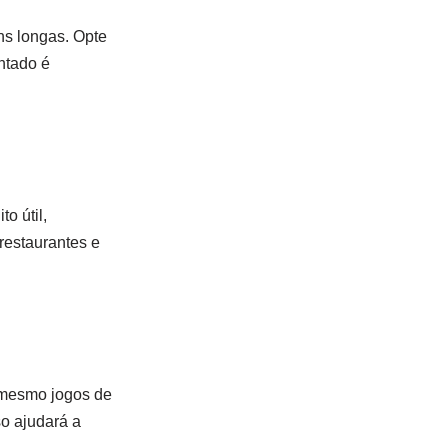
ns longas. Opte
ntado é
o útil,
restaurantes e
é mesmo jogos de
so ajudará a