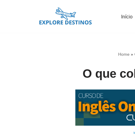
Início
Pular
para
o
conteúdo
Home
»
O que co
I