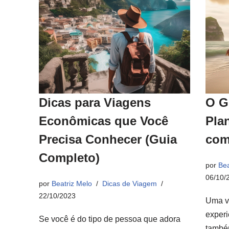
Dicas para Viagens
O G
Econômicas que Você
Pla
Precisa Conhecer (Guia
com
Completo)
por
Bea
06/10/
por
Beatriz Melo
Dicas de Viagem
22/10/2023
Uma v
experi
Se você é do tipo de pessoa que adora
també