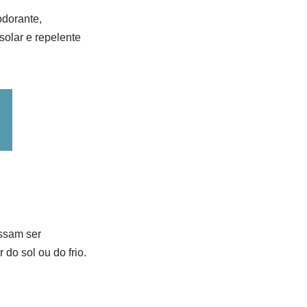
odorante,
olar e repelente
ossam ser
do sol ou do frio.