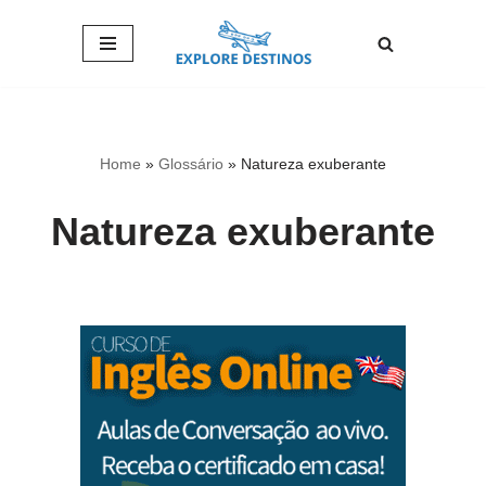
Pular
para
o
conteúdo
Home
»
Glossário
»
Natureza exuberante
Natureza exuberante