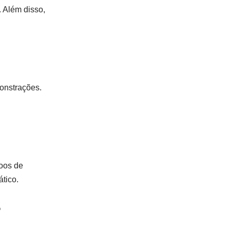
. Além disso,
onstrações.
oos de
tico.
?