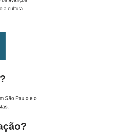
e os avanços
 a cultura
l?
em São Paulo e o
tas.
iação?