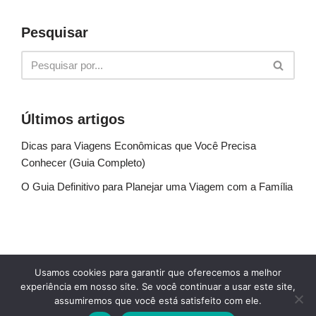
Pesquisar
Últimos artigos
Dicas para Viagens Econômicas que Você Precisa
Conhecer (Guia Completo)
O Guia Definitivo para Planejar uma Viagem com a Família
Sobre Nós
Fale conosco
Política de Privacidade
Usamos cookies para garantir que oferecemos a melhor
Termos de uso
Glossário
Blog
experiência em nosso site. Se você continuar a usar este site,
assumiremos que você está satisfeito com ele.
© Explore Destinos - TODOS OS DIREITOS