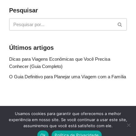
Pesquisar
Últimos artigos
Dicas para Viagens Econômicas que Você Precisa
Conhecer (Guia Completo)
O Guia Definitivo para Planejar uma Viagem com a Família
Sobre Nós
Fale conosco
Política de Privacidade
Usamos cookies para garantir que oferecemos a melhor
Termos de uso
Glossário
Blog
experiência em nosso site. Se você continuar a usar este site,
assumiremos que você está satisfeito com ele.
© Explore Destinos - TODOS OS DIREITOS
Ok
Política de Privacidade