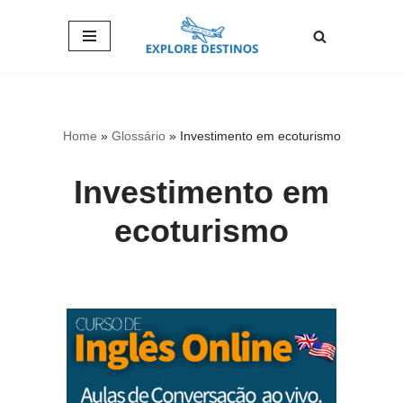
Pular
para
o
conteúdo
Home
»
Glossário
»
Investimento em ecoturismo
Investimento em
ecoturismo