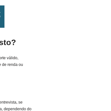
isto?
rte válido,
e de renda ou
ntrevista, se
ra, dependendo do