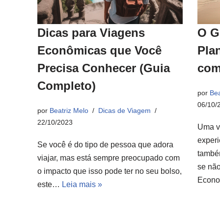
Dicas para Viagens
O G
Econômicas que Você
Pla
Precisa Conhecer (Guia
com
Completo)
por
Bea
06/10/
por
Beatriz Melo
Dicas de Viagem
22/10/2023
Uma v
experi
Se você é do tipo de pessoa que adora
també
viajar, mas está sempre preocupado com
se não
o impacto que isso pode ter no seu bolso,
Econ
este…
Leia mais »