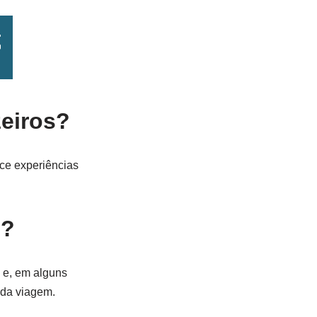
zeiros?
ece experiências
o?
 e, em alguns
 da viagem.