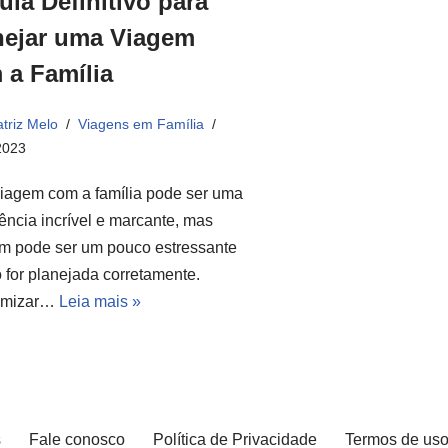
uia Definitivo para
nejar uma Viagem
 a Família
triz Melo
Viagens em Família
2023
iagem com a família pode ser uma
ência incrível e marcante, mas
m pode ser um pouco estressante
 for planejada corretamente.
omizar…
Leia mais »
s
Fale conosco
Política de Privacidade
Termos de us