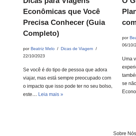
Dicas para Viagens
O G
Econômicas que Você
Pla
Precisa Conhecer (Guia
com
Completo)
por
Bea
06/10/
por
Beatriz Melo
Dicas de Viagem
22/10/2023
Uma v
experi
Se você é do tipo de pessoa que adora
també
viajar, mas está sempre preocupado com
se não
o impacto que isso pode ter no seu bolso,
Econ
este…
Leia mais »
Sobre Nó