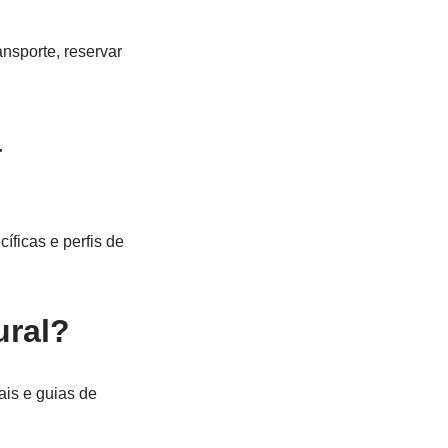
ansporte, reservar
a
íficas e perfis de
ural?
ais e guias de