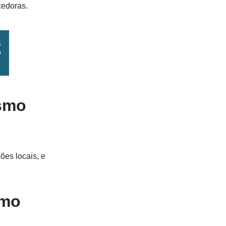
cedoras.
ismo
ões locais, e
smo