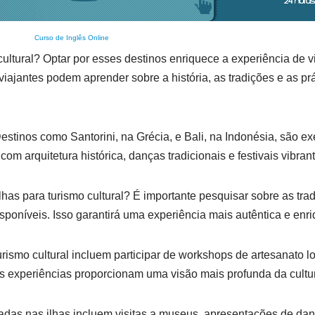
Curso de Inglês Online
 cultural? Optar por esses destinos enriquece a experiência de 
ajantes podem aprender sobre a história, as tradições e as prát
estinos como Santorini, na Grécia, e Bali, na Indonésia, são e
om arquitetura histórica, danças tradicionais e festivais vibran
as para turismo cultural? É importante pesquisar sobre as trad
disponíveis. Isso garantirá uma experiência mais autêntica e enr
ismo cultural incluem participar de workshops de artesanato loc
s experiências proporcionam uma visão mais profunda da cultur
radas nas ilhas incluem visitas a museus, apresentações de dan