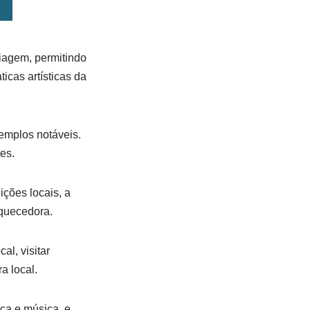
viagem, permitindo
icas artísticas da
xemplos notáveis.
tes.
ições locais, a
iquecedora.
al, visitar
a local.
ça e música, e