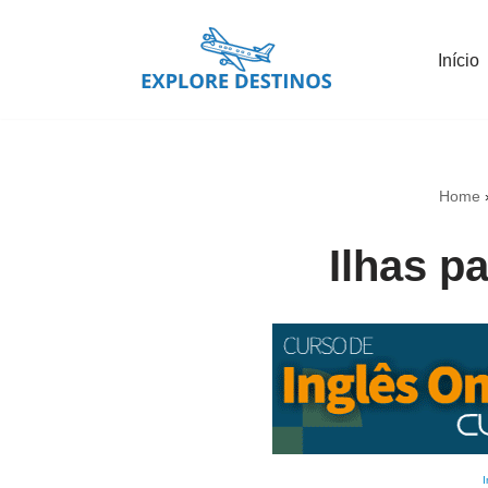
Início
Pular
para
o
conteúdo
Home
Ilhas p
I