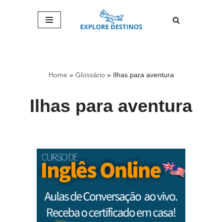
Pular
para
o
conteúdo
Home
»
Glossário
»
Ilhas para aventura
Ilhas para aventura