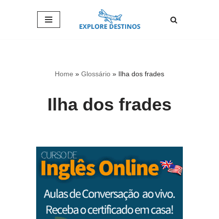
Pular
para
o
conteúdo
Home
»
Glossário
»
Ilha dos frades
Ilha dos frades