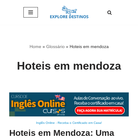
Pular
para
o
conteúdo
Home
»
Glossário
»
Hoteis em mendoza
Hoteis em mendoza
Inglês Online
-
Receba o Certificado em Casa!
Hoteis em Mendoza: Uma