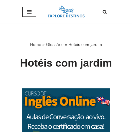
Pular
para
o
conteúdo
Home
»
Glossário
»
Hotéis com jardim
Hotéis com jardim