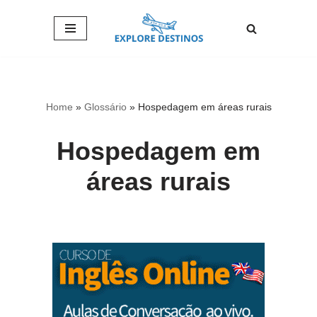
Pular
para
o
conteúdo
Home
»
Glossário
»
Hospedagem em áreas rurais
Hospedagem em
áreas rurais