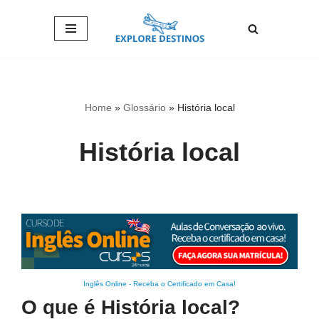
Pular
para
o
conteúdo
Home
»
Glossário
»
História local
História local
Inglês Online
-
Receba o Certificado em Casa!
O que é História local?