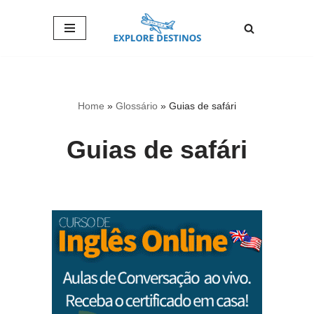
Pular
para
o
conteúdo
Home
»
Glossário
»
Guias de safári
Guias de safári