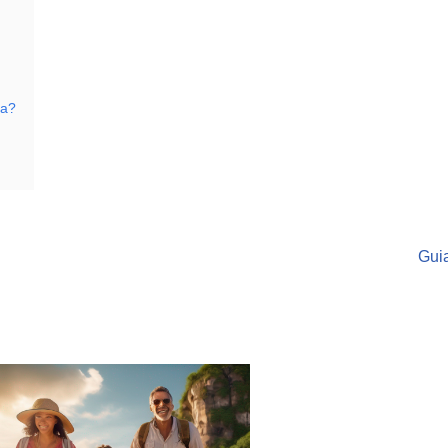
ia?
Guia