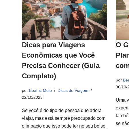
Dicas para Viagens
O G
Econômicas que Você
Pla
Precisa Conhecer (Guia
com
Completo)
por
Bea
06/10/
por
Beatriz Melo
Dicas de Viagem
22/10/2023
Uma v
experi
Se você é do tipo de pessoa que adora
també
viajar, mas está sempre preocupado com
se não
o impacto que isso pode ter no seu bolso,