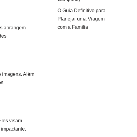
O Guia Definitivo para
Planejar uma Viagem
com a Família
les abrangem
des.
de imagens. Além
os.
 Eles visam
 impactante.