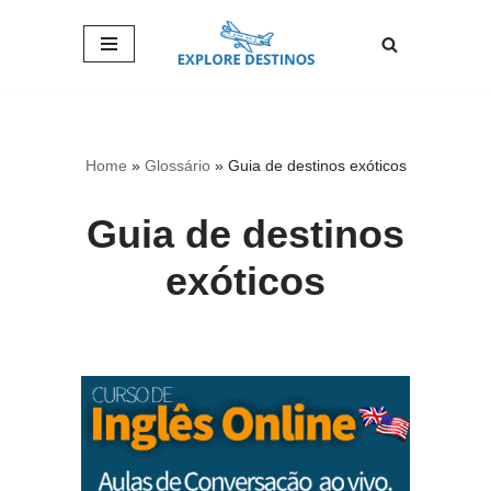
Pular
para
o
conteúdo
Home
»
Glossário
»
Guia de destinos exóticos
Guia de destinos
exóticos