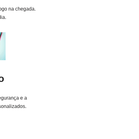
logo na chegada.
ia.
o
egurança e a
sonalizados.