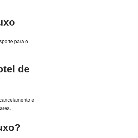
luxo
sporte para o
tel de
e cancelamento e
ares.
uxo?