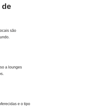
 de
locais são
mundo.
sso a lounges
os.
ferecidas e o tipo