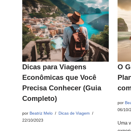
Dicas para Viagens
O G
Econômicas que Você
Pla
Precisa Conhecer (Guia
com
Completo)
por
Bea
06/10/
por
Beatriz Melo
Dicas de Viagem
22/10/2023
Uma v
experi