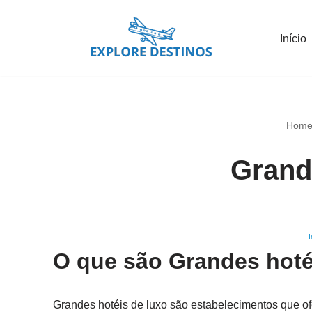
Início
Pular
para
o
conteúdo
Hom
Grand
I
O que são Grandes hoté
Grandes hotéis de luxo são estabelecimentos que o