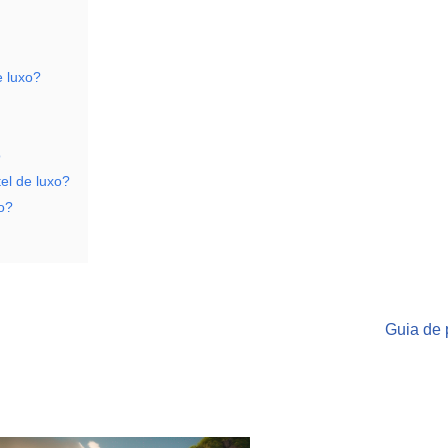
e luxo?
o
el de luxo?
o?
Guia de 