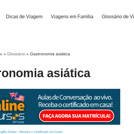
Dicas de Viagem
Viagens em Família
Glossário de V
e
»
Glossário
»
Gastronomia asiática
ronomia asiática
nglês Online
-
Receba o Certificado em Casa!