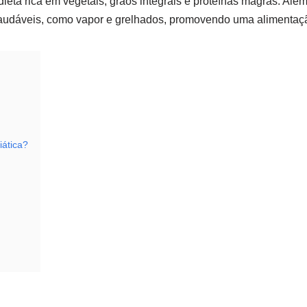
ieta rica em vegetais, grãos integrais e proteínas magras. Além
audáveis, como vapor e grelhados, promovendo uma alimentaçã
iática?