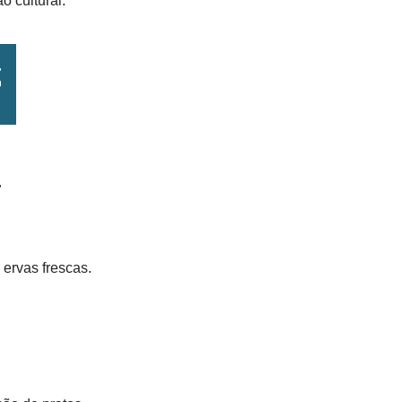
o cultural.
a
 ervas frescas.