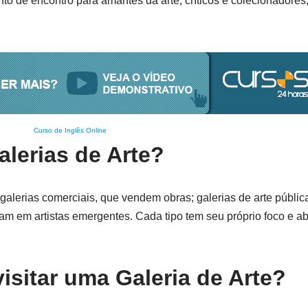
to de encontro para amantes da arte, críticos e colecionadore
Curso de Inglês Online
alerias de Arte?
do galerias comerciais, que vendem obras; galerias de arte públ
focam em artistas emergentes. Cada tipo tem seu próprio foco e 
isitar uma Galeria de Arte?