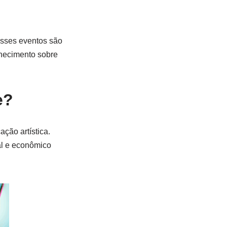
Esses eventos são
nhecimento sobre
e?
ção artística.
al e econômico