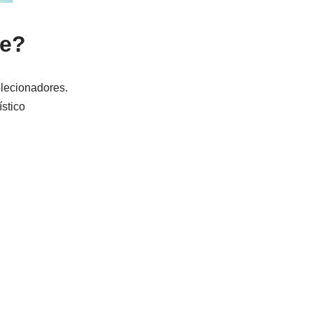
te?
olecionadores.
stico