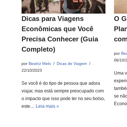
Dicas para Viagens
O G
Econômicas que Você
Pla
Precisa Conhecer (Guia
com
Completo)
por
Bea
06/10/
por
Beatriz Melo
Dicas de Viagem
22/10/2023
Uma v
experi
Se você é do tipo de pessoa que adora
també
viajar, mas está sempre preocupado com
se não
o impacto que isso pode ter no seu bolso,
Econ
este…
Leia mais »