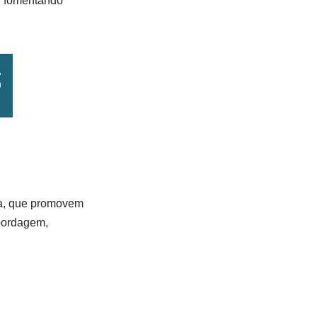
s, fomentando
ica, que promovem
abordagem,