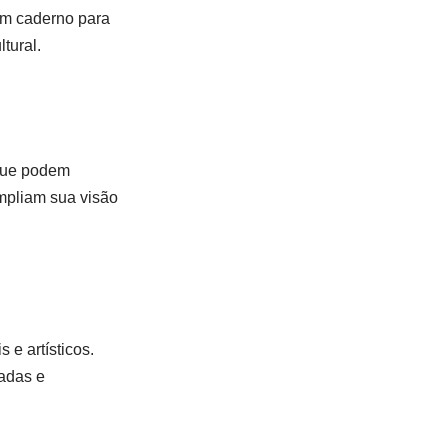
 um caderno para
tural.
 que podem
ampliam sua visão
e artísticos.
zadas e