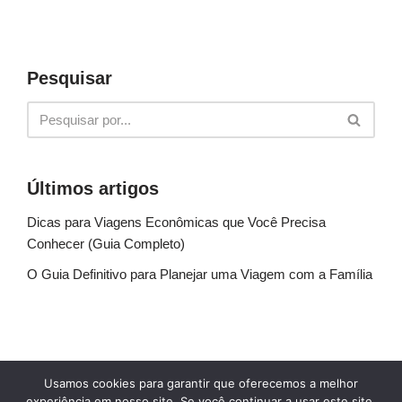
Pesquisar
Últimos artigos
Dicas para Viagens Econômicas que Você Precisa
Conhecer (Guia Completo)
O Guia Definitivo para Planejar uma Viagem com a Família
Sobre Nós
Fale conosco
Política de Privacidade
Usamos cookies para garantir que oferecemos a melhor
Termos de uso
Glossário
Blog
experiência em nosso site. Se você continuar a usar este site,