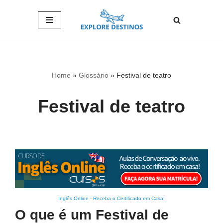
Pular
para
o
conteúdo
Home
»
Glossário
»
Festival de teatro
Festival de teatro
Inglês Online
-
Receba o Certificado em Casa!
O que é um Festival de