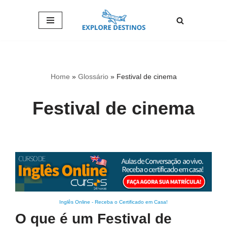
Pular
para
o
conteúdo
Home
»
Glossário
»
Festival de cinema
Festival de cinema
Inglês Online
-
Receba o Certificado em Casa!
O que é um Festival de