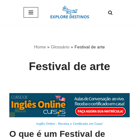
Pular
para
o
conteúdo
Home
»
Glossário
»
Festival de arte
Festival de arte
Inglês Online
-
Receba o Certificado em Casa!
O que é um Festival de