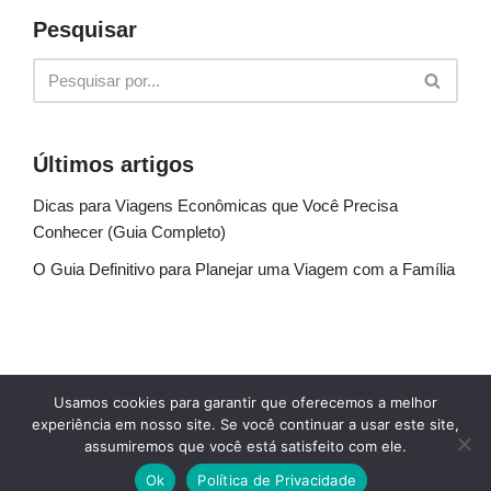
Pesquisar
Últimos artigos
Dicas para Viagens Econômicas que Você Precisa
Conhecer (Guia Completo)
O Guia Definitivo para Planejar uma Viagem com a Família
Sobre Nós
Fale conosco
Política de Privacidade
Usamos cookies para garantir que oferecemos a melhor
Termos de uso
Glossário
Blog
experiência em nosso site. Se você continuar a usar este site,
assumiremos que você está satisfeito com ele.
© Explore Destinos - TODOS OS DIREITOS
Ok
Política de Privacidade
RESERVADOS.