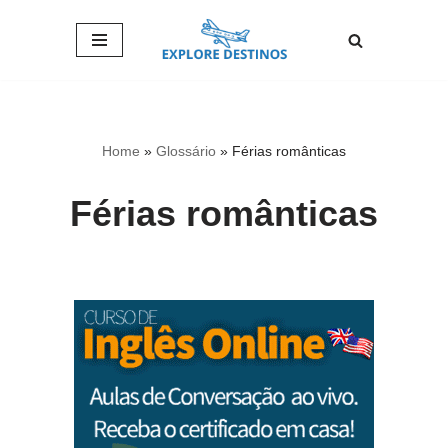
Pular
para
o
conteúdo
Home
»
Glossário
»
Férias românticas
Férias românticas