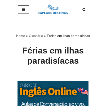
Pular
para
o
conteúdo
Home
»
Glossário
»
Férias em ilhas paradisíacas
Férias em ilhas
paradisíacas