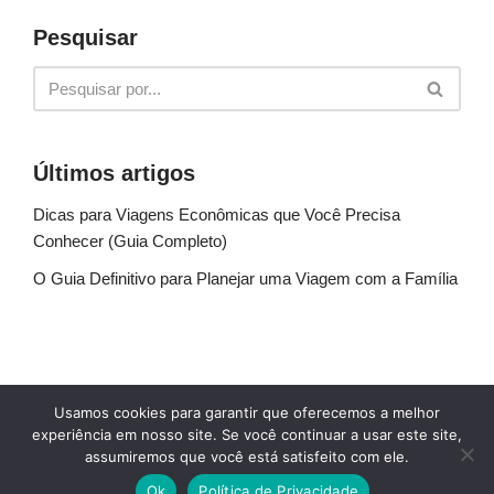
Pesquisar
Últimos artigos
Dicas para Viagens Econômicas que Você Precisa
Conhecer (Guia Completo)
O Guia Definitivo para Planejar uma Viagem com a Família
Sobre Nós
Fale conosco
Política de Privacidade
Usamos cookies para garantir que oferecemos a melhor
Termos de uso
Glossário
Blog
experiência em nosso site. Se você continuar a usar este site,
assumiremos que você está satisfeito com ele.
© Explore Destinos - TODOS OS DIREITOS
Ok
Política de Privacidade