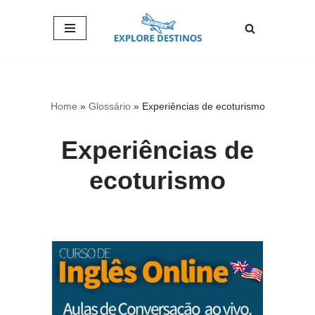
Pular
para
o
conteúdo
Home
»
Glossário
»
Experiências de ecoturismo
Experiências de
ecoturismo