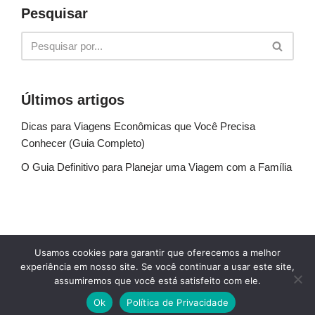
Pesquisar
Últimos artigos
Dicas para Viagens Econômicas que Você Precisa
Conhecer (Guia Completo)
O Guia Definitivo para Planejar uma Viagem com a Família
Sobre Nós
Fale conosco
Política de Privacidade
Usamos cookies para garantir que oferecemos a melhor
Termos de uso
Glossário
Blog
experiência em nosso site. Se você continuar a usar este site,
assumiremos que você está satisfeito com ele.
© Explore Destinos - TODOS OS DIREITOS
Ok
Política de Privacidade
RESERVADOS.