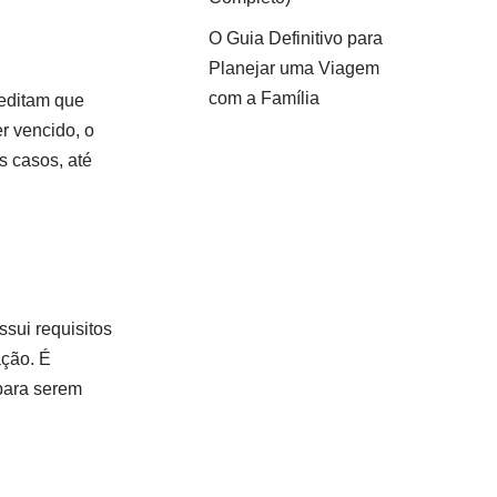
O Guia Definitivo para
Planejar uma Viagem
com a Família
reditam que
r vencido, o
s casos, até
sui requisitos
ação. É
 para serem