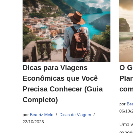
Dicas para Viagens
O G
Econômicas que Você
Pla
Precisa Conhecer (Guia
com
Completo)
por
Bea
06/10/
por
Beatriz Melo
Dicas de Viagem
22/10/2023
Uma v
experi