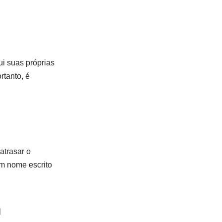
i suas próprias
rtanto, é
atrasar o
um nome escrito
m