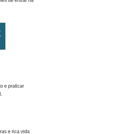
tes de entrar na
o e praticar
.
as e rica vida