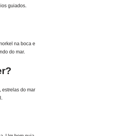
ios guiados.
norkel na boca e
undo do mar.
er?
, estrelas do mar
l.
ida. Um bom guia