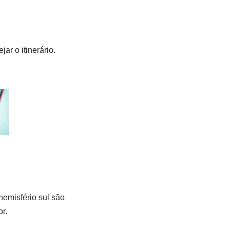
ar o itinerário.
hemisfério sul são
or.