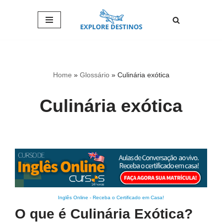
Pular
para
o
conteúdo
Home
»
Glossário
»
Culinária exótica
Culinária exótica
Inglês Online
-
Receba o Certificado em Casa!
O que é Culinária Exótica?