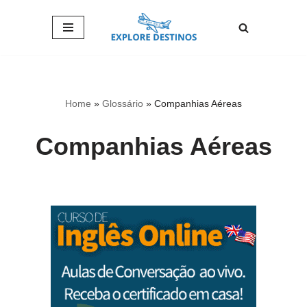
Pular
para
o
conteúdo
Home
»
Glossário
»
Companhias Aéreas
Companhias Aéreas