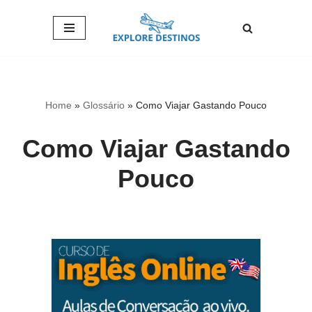
Pular
para
o
conteúdo
Home
»
Glossário
»
Como Viajar Gastando Pouco
Como Viajar Gastando
Pouco