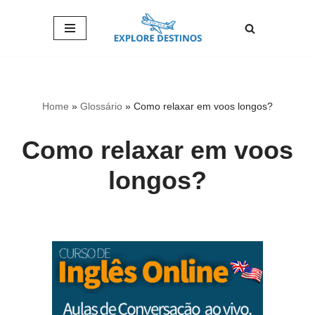
Pular
para
o
conteúdo
Home
»
Glossário
»
Como relaxar em voos longos?
Como relaxar em voos
longos?