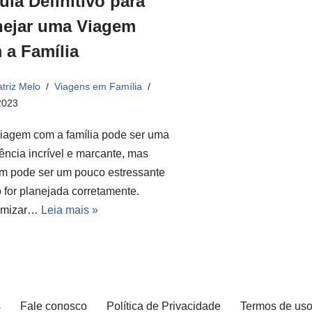
uia Definitivo para
nejar uma Viagem
 a Família
triz Melo
Viagens em Família
2023
iagem com a família pode ser uma
ência incrível e marcante, mas
m pode ser um pouco estressante
 for planejada corretamente.
omizar…
Leia mais »
s
Fale conosco
Política de Privacidade
Termos de us