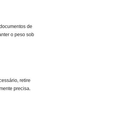
o documentos de
anter o peso sob
essário, retire
lmente precisa.