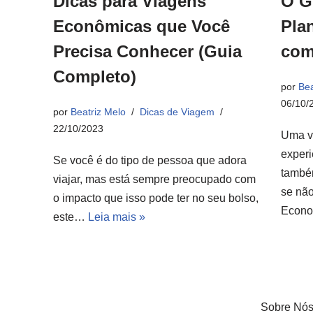
Dicas para Viagens
O G
Econômicas que Você
Pla
Precisa Conhecer (Guia
com
Completo)
por
Bea
06/10/
por
Beatriz Melo
Dicas de Viagem
22/10/2023
Uma v
experi
Se você é do tipo de pessoa que adora
també
viajar, mas está sempre preocupado com
se não
o impacto que isso pode ter no seu bolso,
Econ
este…
Leia mais »
Sobre Nó