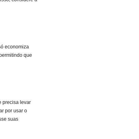
 só economiza
 permitindo que
 precisa levar
r por usar o
esse suas