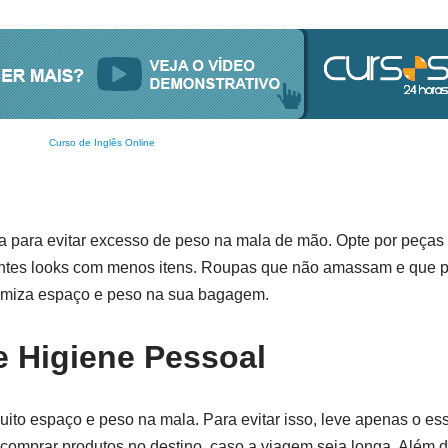
Curso de Inglês Online
s
ia para evitar excesso de peso na mala de mão. Opte por peça
erentes looks com menos itens. Roupas que não amassam e que
nomiza espaço e peso na sua bagagem.
e Higiene Pessoal
to espaço e peso na mala. Para evitar isso, leve apenas o ess
 é comprar produtos no destino, caso a viagem seja longa. Além d