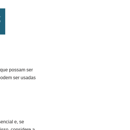
s que possam ser
 podem ser usadas
encial e, se
isso, considere a