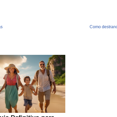
as
Como destran