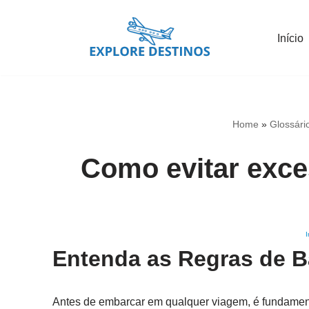
Início
Pular
para
o
conteúdo
Home
»
Glossári
Como evitar exce
I
Entenda as Regras de 
Antes de embarcar em qualquer viagem, é fundamen