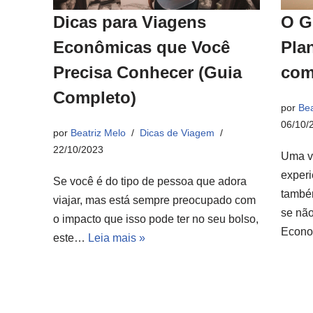
Dicas para Viagens
O G
Econômicas que Você
Pla
Precisa Conhecer (Guia
com
Completo)
por
Bea
06/10/
por
Beatriz Melo
Dicas de Viagem
22/10/2023
Uma v
experi
Se você é do tipo de pessoa que adora
també
viajar, mas está sempre preocupado com
se não
o impacto que isso pode ter no seu bolso,
Econ
este…
Leia mais »