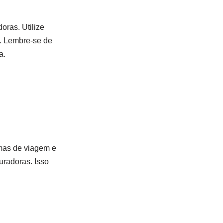
ras. Utilize
s. Lembre-se de
a.
rmas de viagem e
uradoras. Isso