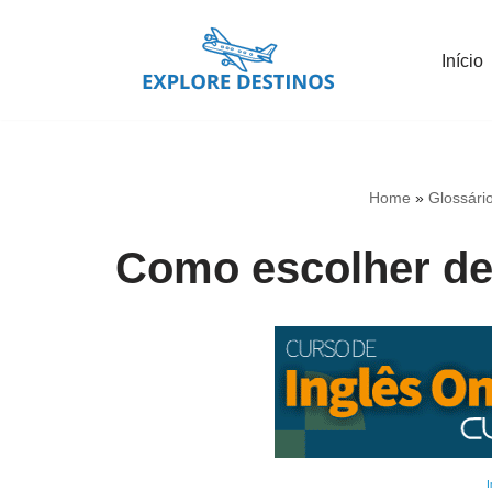
Início
Pular
para
o
conteúdo
Home
»
Glossári
Como escolher de
I