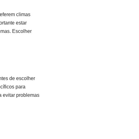
referem climas
rtante estar
emas. Escolher
ntes de escolher
cíficos para
a evitar problemas