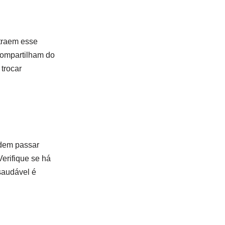
traem esse
compartilham do
trocar
odem passar
erifique se há
saudável é