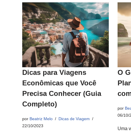
Dicas para Viagens
O G
Econômicas que Você
Pla
Precisa Conhecer (Guia
com
Completo)
por
Bea
06/10/
por
Beatriz Melo
Dicas de Viagem
22/10/2023
Uma v