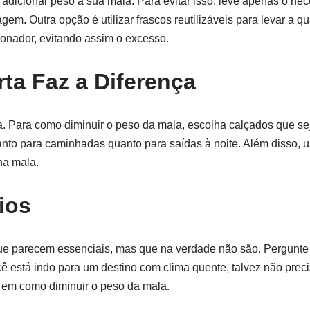
dicionar peso à sua mala. Para evitar isso, leve apenas o nec
m. Outra opção é utilizar frascos reutilizáveis para levar a q
onador, evitando assim o excesso.
ta Faz a Diferença
. Para como diminuir o peso da mala, escolha calçados que se
tanto para caminhadas quanto para saídas à noite. Além disso, 
na mala.
ios
s que parecem essenciais, mas que na verdade não são. Pergunt
ê está indo para um destino com clima quente, talvez não prec
 em como diminuir o peso da mala.