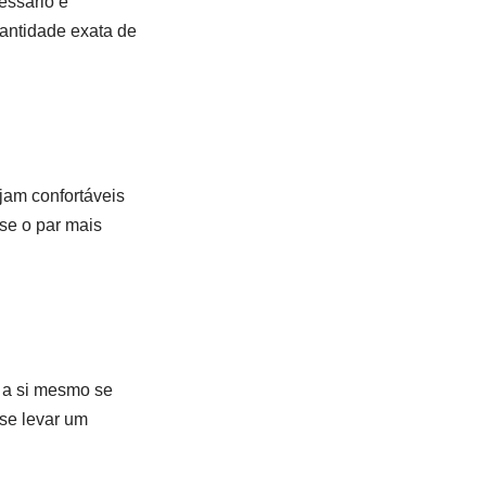
essário e
uantidade exata de
jam confortáveis
use o par mais
e a si mesmo se
ise levar um