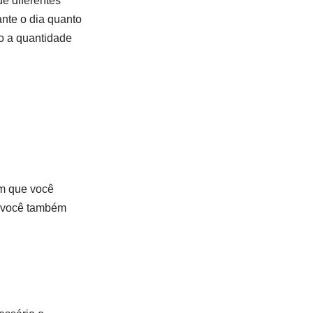
e diferentes
nte o dia quanto
do a quantidade
em que você
, você também