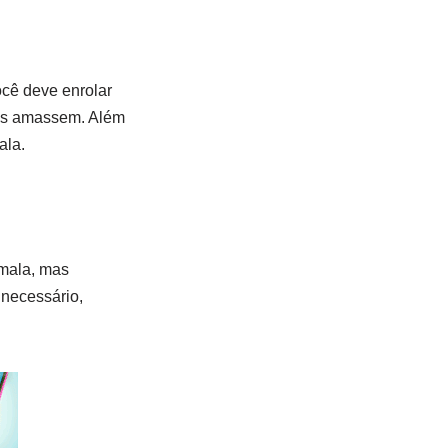
ocê deve enrolar
pas amassem. Além
ala.
 mala, mas
 necessário,