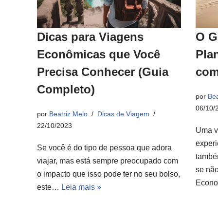
Dicas para Viagens
O G
Econômicas que Você
Pla
Precisa Conhecer (Guia
com
Completo)
por
Bea
06/10/
por
Beatriz Melo
Dicas de Viagem
22/10/2023
Uma v
experi
Se você é do tipo de pessoa que adora
també
viajar, mas está sempre preocupado com
se não
o impacto que isso pode ter no seu bolso,
Econ
este…
Leia mais »