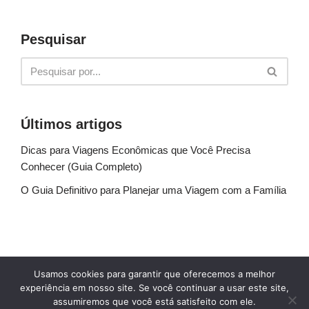
Pesquisar
Últimos artigos
Dicas para Viagens Econômicas que Você Precisa
Conhecer (Guia Completo)
O Guia Definitivo para Planejar uma Viagem com a Família
Sobre Nós
Fale conosco
Política de Privacidade
Usamos cookies para garantir que oferecemos a melhor
Termos de uso
Glossário
Blog
experiência em nosso site. Se você continuar a usar este site,
assumiremos que você está satisfeito com ele.