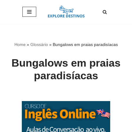
Pular
para
o
conteúdo
Home
»
Glossário
»
Bungalows em praias paradisíacas
Bungalows em praias
paradisíacas