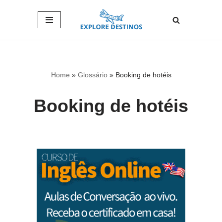
Pular
para
o
conteúdo
Home
»
Glossário
»
Booking de hotéis
Booking de hotéis