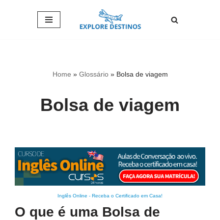
Pular
para
o
conteúdo
Home
»
Glossário
»
Bolsa de viagem
Bolsa de viagem
Inglês Online
-
Receba o Certificado em Casa!
O que é uma Bolsa de