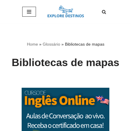
Pular
para
o
conteúdo
Home
»
Glossário
»
Bibliotecas de mapas
Bibliotecas de mapas