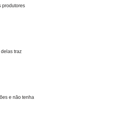
s produtores
delas traz
ções e não tenha