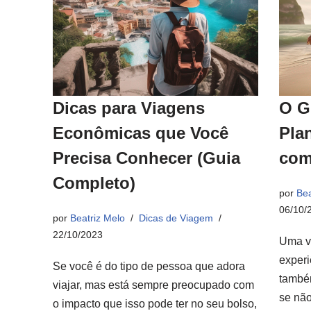
Dicas para Viagens
O G
Econômicas que Você
Pla
Precisa Conhecer (Guia
com
Completo)
por
Bea
06/10/
por
Beatriz Melo
Dicas de Viagem
22/10/2023
Uma v
experi
Se você é do tipo de pessoa que adora
també
viajar, mas está sempre preocupado com
se não
o impacto que isso pode ter no seu bolso,