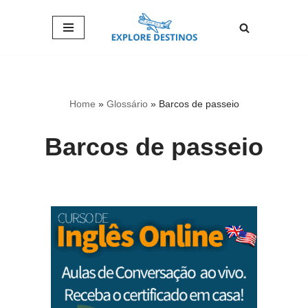
Pular
para
o
conteúdo
Home
»
Glossário
»
Barcos de passeio
Barcos de passeio