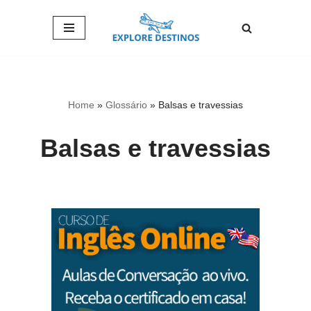
Pular
para
o
conteúdo
Home
»
Glossário
»
Balsas e travessias
Balsas e travessias